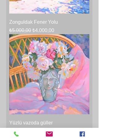
Zonguldak Fener Yolu
Normal Fiyat
İndirimli Fiyat
₺5.000,00
₺4.000,00
Yüzlü vazoda güller
Normal Fiyat
İndirimli Fiyat
₺6.000,00
₺4.800,00